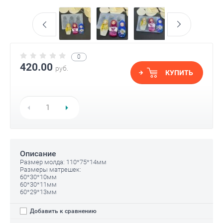
0
420.00
руб.
КУПИТЬ
Описание
Размер молда: 110*75*14мм
Размеры матрешек:
60*30*10мм
60*30*11мм
60*29*13мм
Добавить к сравнению