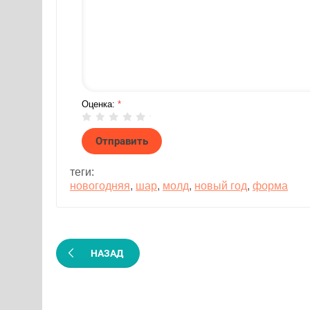
Оценка:
*
теги:
новогодняя
,
шар
,
молд
,
новый год
,
форма
НАЗАД