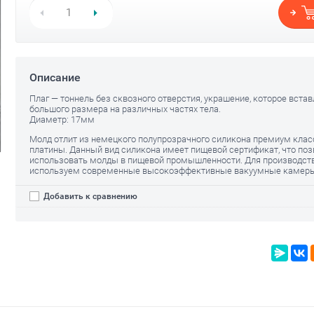
Описание
Плаг — тоннель без сквозного отверстия, украшение, которое встав
большого размера на различных частях тела.
Диаметр: 17мм
Молд отлит из немецкого полупрозрачного силикона премиум клас
платины. Данный вид силикона имеет пищевой сертификат, что поз
использовать молды в пищевой промышленности. Для производст
используем современные высокоэффективные вакуумные камеры
Добавить к сравнению