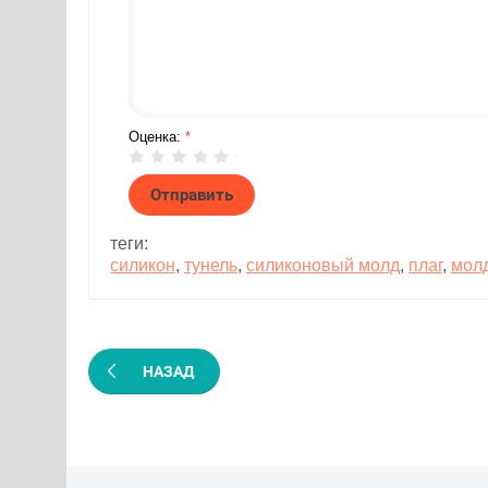
Оценка:
*
теги:
силикон
,
тунель
,
силиконовый молд
,
плаг
,
мол
НАЗАД